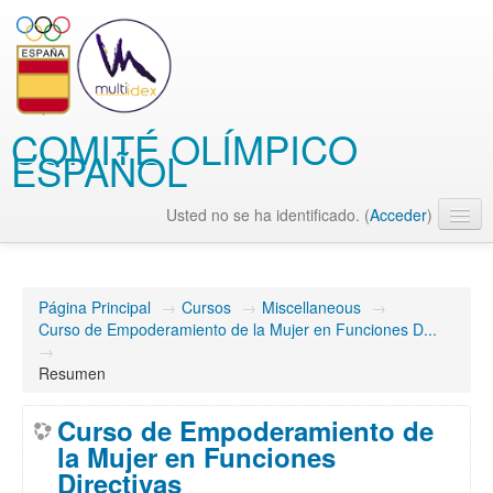
COMITÉ OLÍMPICO
ESPAÑOL
Usted no se ha identificado. (
Acceder
)
Español - Internacional (es)
Página Principal
→
Cursos
→
Miscellaneous
→
Curso de Empoderamiento de la Mujer en Funciones D...
→
Resumen
Curso de Empoderamiento de
la Mujer en Funciones
Directivas