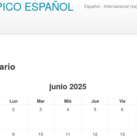
PICO ESPAÑOL
Español - Internacional (es
ario
junio 2025
Lun
Mar
Mié
Jue
Vie
2
3
4
5
6
9
10
11
12
13